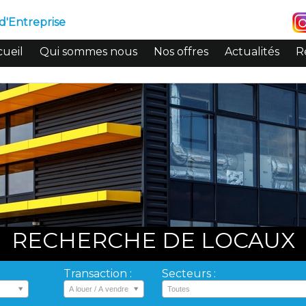
d'Entreprise
ueil
Qui sommes nous
Nos offres
Actualités
R
RECHERCHE DE LOCAUX
Transaction :
Secteurs :
A louer / A vendre
Toutes