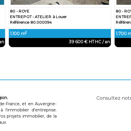
60 - BEAUVAIS
à Louer
ENTREPOT - ATELIER à Louer
Référence 60.000919
2
597 m
103 680 € / an
6
ion.
Consultez not
de-France, et en Auvergne-
 l'immobilier d'entreprise.
s projets immobilier, de la
aux.