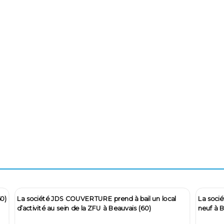
 LUCKY GREEN s'installe dans un bâtiment
KRVACAMP du Gro
URG ACHARD (27)
bureaux à Beauvai