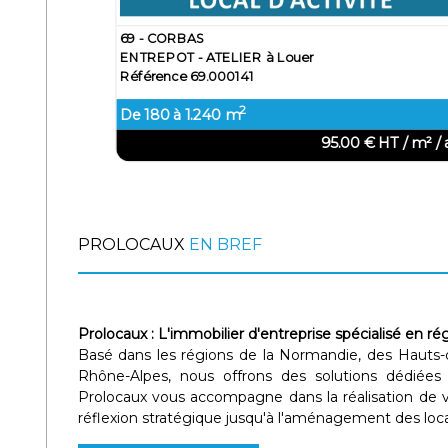
27 - BOURG ACHARD
ELIER à Vendre
ENTREPOT - ATELIER 
00221
Référence 27.000317
2
1.440 m
/ m² / an
THC / an
00 € NET
900 000 € NET
PROLOCAUX
EN BREF
Prolocaux : L'immobilier d'entreprise spécialisé en rég
Basé dans les régions de la Normandie, des Hauts-
Rhône-Alpes, nous offrons des solutions dédiées à
Prolocaux vous accompagne dans la réalisation de vo
réflexion stratégique jusqu'à l'aménagement des loc