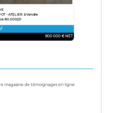
76 - PETIT-COURONNE
ENTREPOT - ATELIER à Vendre
Référence 76.001041
2
424 m
6 864 € HT / an
508 800 € 
re magasine de témoignages en ligne