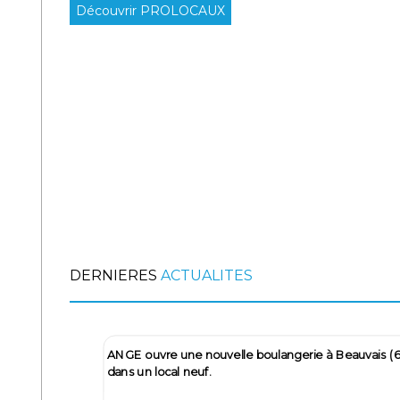
Découvrir PROLOCAUX
DERNIERES
ACTUALITES
La société JDS COUVERTURE prend à bail un local
La société
d’activité au sein de la ZFU à Beauvais (60)
neuf à BO