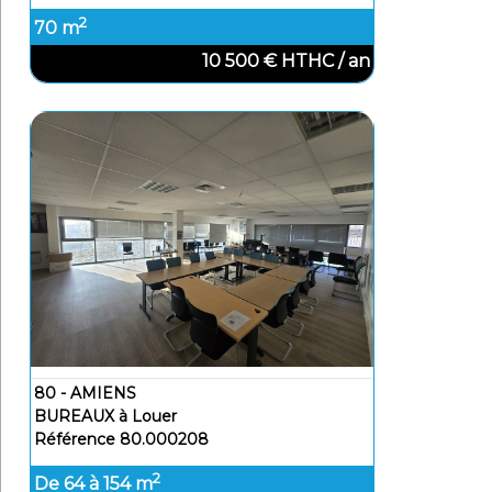
2
70 m
10 500 € HTHC / an
80 - AMIENS
BUREAUX à Louer
Référence 80.000208
2
De 64 à 154 m