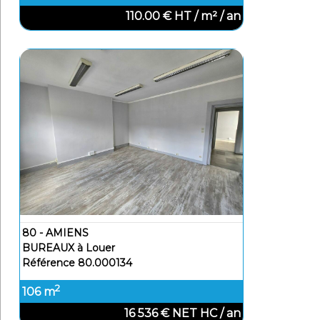
110.00 € HT / m² / an
80 - AMIENS
BUREAUX à Louer
Référence 80.000134
2
106 m
16 536 € NET HC / an