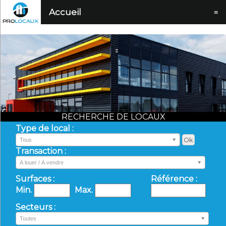
Accueil
≡
RECHERCHE DE LOCAUX
Type de local :
Tous
Transaction :
A louer / A vendre
Surfaces :
Référence :
Min.
Max.
Secteurs :
Toutes