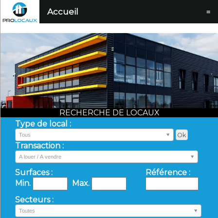
Accueil
≡
RECHERCHE DE LOCAUX
Type de local :
Tous
Transaction :
A louer / A vendre
Surfaces :
Référence :
Min.
Max.
Secteurs :
Toutes