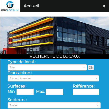
Accueil
≡
RECHERCHE DE LOCAUX
Type de local :
Tous
Transaction :
A louer / A vendre
Surfaces :
Référence :
Min.
Max.
Secteurs :
Toutes