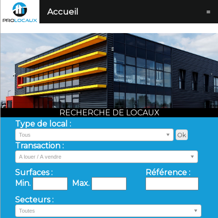
Accueil
≡
RECHERCHE DE LOCAUX
Type de local :
Tous
Transaction :
A louer / A vendre
Surfaces :
Référence :
Min.
Max.
Secteurs :
Toutes