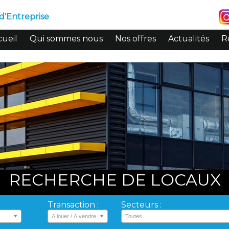
d'Entreprise
ueil
Qui sommes nous
Nos offres
Actualités
R
RECHERCHE DE LOCAUX
Transaction :
Secteurs :
A louer / A vendre
Toutes