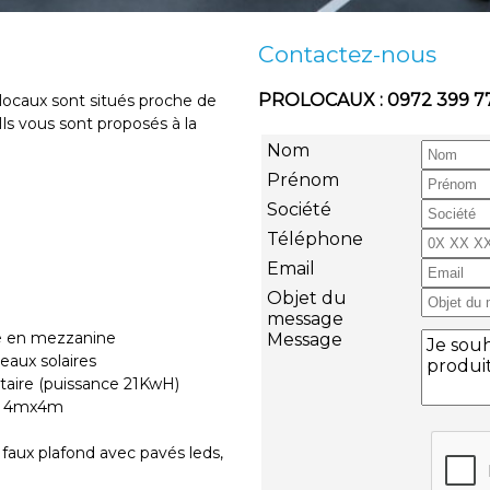
Contactez-nous
PROLOCAUX : 0972 399 7
s locaux sont situés proche de
 Ils vous sont proposés à la
Nom
Prénom
Société
Téléphone
Email
Objet du
message
e en mezzanine
Message
eaux solaires
ataire (puissance 21KwH)
 de 4mx4m
 faux plafond avec pavés leds,