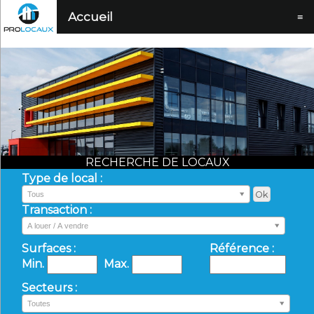
Accueil
≡
RECHERCHE DE LOCAUX
Type de local :
Tous
Transaction :
A louer / A vendre
Surfaces :
Référence :
Min.
Max.
Secteurs :
Toutes