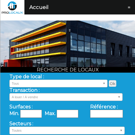
Accueil
≡
RECHERCHE DE LOCAUX
Type de local :
Tous
Transaction :
A louer / A vendre
Surfaces :
Référence :
Min.
Max.
Secteurs :
Toutes