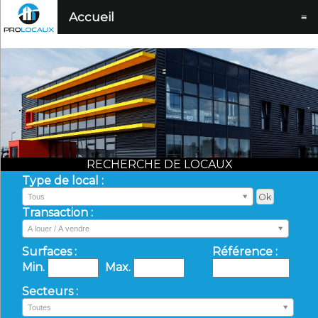
Accueil
≡
RECHERCHE DE LOCAUX
Type de local :
Tous
Transaction :
A louer / A vendre
Surfaces :
Référence :
Min.
Max.
Secteurs :
Toutes