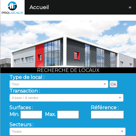
Accueil
≡
RECHERCHE DE LOCAUX
Type de local :
Tous
Transaction :
A louer / A vendre
Surfaces :
Référence :
Min.
Max.
Secteurs :
Toutes