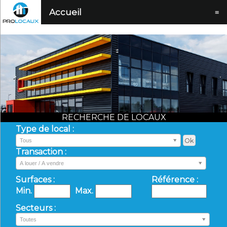
Accueil
≡
RECHERCHE DE LOCAUX
Type de local :
Tous
Transaction :
A louer / A vendre
Surfaces :
Référence :
Min.
Max.
Secteurs :
Toutes