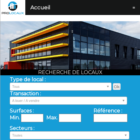
Accueil
≡
RECHERCHE DE LOCAUX
Type de local :
Tous
Transaction :
A louer / A vendre
Surfaces :
Référence :
Min.
Max.
Secteurs :
Toutes