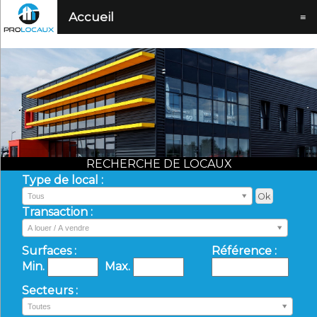
Accueil
≡
RECHERCHE DE LOCAUX
Type de local :
Tous
Transaction :
A louer / A vendre
Surfaces :
Référence :
Min.
Max.
Secteurs :
Toutes