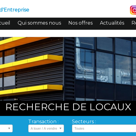
d'Entreprise
ueil
Qui sommes nous
Nos offres
Actualités
R
RECHERCHE DE LOCAUX
Transaction :
Secteurs :
A louer / A vendre
Toutes