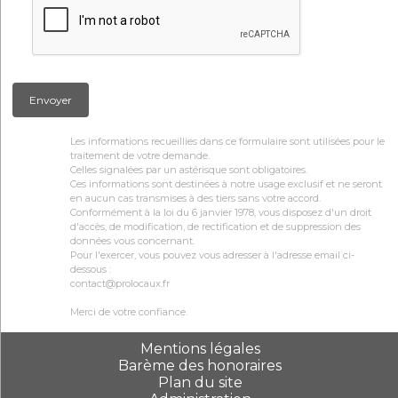
Envoyer
Les informations recueillies dans ce formulaire sont utilisées pour le
traitement de votre demande.
Celles signalées par un astérisque sont obligatoires.
Ces informations sont destinées à notre usage exclusif et ne seront
en aucun cas transmises à des tiers sans votre accord.
Conformément à la loi du 6 janvier 1978, vous disposez d'un droit
d'accès, de modification, de rectification et de suppression des
données vous concernant.
Pour l'exercer, vous pouvez vous adresser à l'adresse email ci-
dessous :
contact@prolocaux.fr
Merci de votre confiance.
Mentions légales
Barème des honoraires
Plan du site