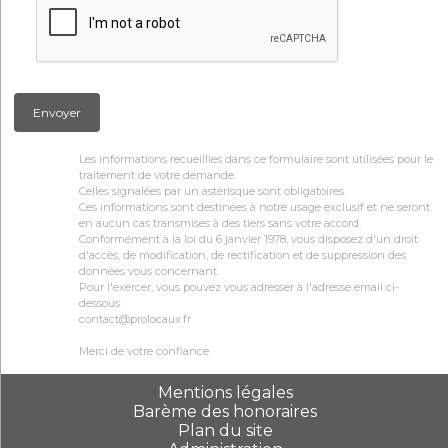
Envoyer
Les informations recueillies dans ce formulaire sont utilisées pour le
traitement de votre demande.
Celles signalées par un astérisque sont obligatoires.
Ces informations sont destinées à notre usage exclusif et ne seront
en aucun cas transmises à des tiers sans votre accord.
Conformément à la loi du 6 janvier 1978, vous disposez d'un droit
d'accès, de modification, de rectification et de suppression des
données vous concernant.
Pour l'exercer, vous pouvez vous adresser à l'adresse email ci-
dessous :
contact@prolocaux.fr
Merci de votre confiance.
Mentions légales
Barème des honoraires
Plan du site