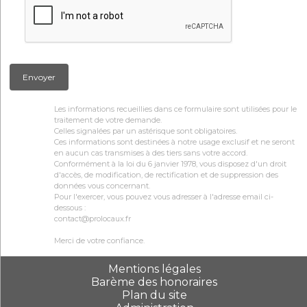
Envoyer
Les informations recueillies dans ce formulaire sont utilisées pour le
traitement de votre demande.
Celles signalées par un astérisque sont obligatoires.
Ces informations sont destinées à notre usage exclusif et ne seront
en aucun cas transmises à des tiers sans votre accord.
Conformément à la loi du 6 janvier 1978, vous disposez d'un droit
d'accès, de modification, de rectification et de suppression des
données vous concernant.
Pour l'exercer, vous pouvez vous adresser à l'adresse email ci-
dessous :
contact@prolocaux.fr
Merci de votre confiance.
Mentions légales
Barème des honoraires
Plan du site