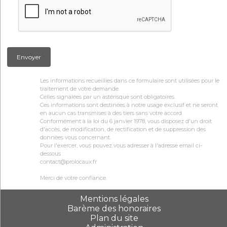
Envoyer
Les informations recueillies dans ce formulaire sont utilisées pour le
traitement de votre demande.
Celles signalées par un astérisque sont obligatoires.
Ces informations sont destinées à notre usage exclusif et ne seront
en aucun cas transmises à des tiers sans votre accord.
Conformément à la loi du 6 janvier 1978, vous disposez d'un droit
d'accès, de modification, de rectification et de suppression des
données vous concernant.
Pour l'exercer, vous pouvez vous adresser à l'adresse email ci-
dessous :
contact@prolocaux.fr
Merci de votre confiance.
Mentions légales
Barème des honoraires
Plan du site