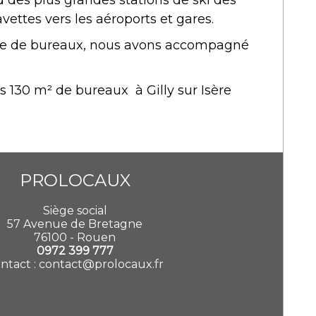
d des plus grandes stations de ski des
avettes vers les aéroports et gares.
che de bureaux, nous avons accompagné
ans 130 m² de bureaux
à
Gilly sur Isère
PROLOCAUX
Siège social
57 Avenue de Bretagne
76100 - Rouen
0972 399 777
ntact :
contact@prolocaux.fr