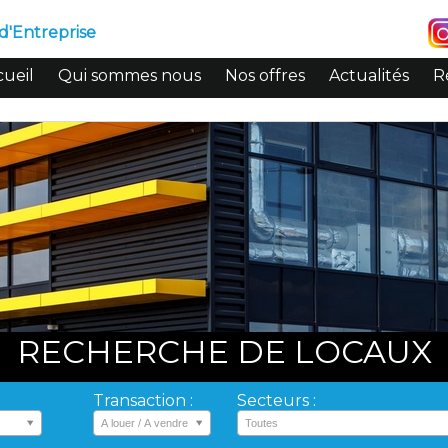
d'Entreprise
ueil
Qui sommes nous
Nos offres
Actualités
R
RECHERCHE DE LOCAUX
Transaction :
Secteurs :
A louer / A vendre
Toutes