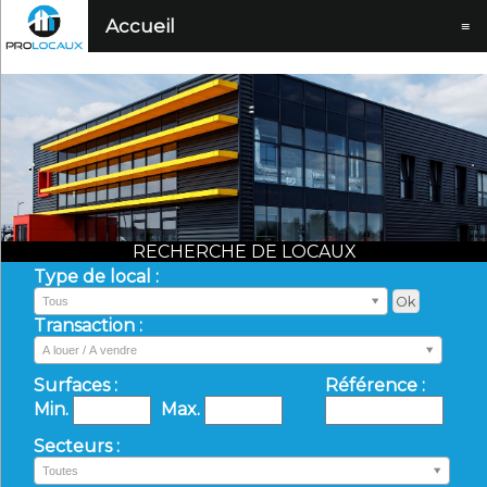
Accueil
≡
RECHERCHE DE LOCAUX
Type de local :
Tous
Transaction :
A louer / A vendre
Surfaces :
Référence :
Min.
Max.
Secteurs :
Toutes