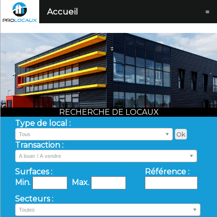
Accueil
≡
RECHERCHE DE LOCAUX
Type de local :
Tous
Transaction :
A louer / A vendre
Surfaces :
Référence :
Min.
Max.
Secteurs :
Toutes